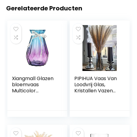
Gerelateerde Producten
Xiangmall Glazen
PIPIHUA Vaas Van
bloemvaas
Loodvrij Glas,
Multicolor
Kristallen Vazen
Gradient Vaas
Voor Pampasgras,
Moderne
In Stijl
Geometrische
Handgemaakte
Vaas Centerpiece
Bloemenvaas Voor
Decoraties voor
Bloemen En
Thuis, Kantoor,
Droogbloemen,
Bruiloft (Blauw
Decoratief Cadeau