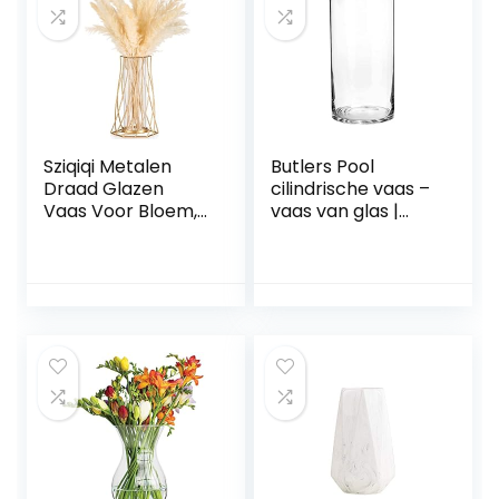
Paars)
Voor
Woonkamer/Kant
oor/Eettafel(Rook
grijs)
Sziqiqi Metalen
Butlers Pool
Draad Glazen
cilindrische vaas –
Vaas Voor Bloem,
vaas van glas |
Moderne Gouden
cilindrische glazen
Bloemenvaas Voor
vaas | breedte 15 x
Pampasgras
diepte 15 x hoogte
Geometrische
30 cm
Tulpenvaas Voor
Tafel Decoratieve
Knopvaas Voor
Woonkamer
Eetkamer
Slaapkamer
Bruiloft Middelpunt