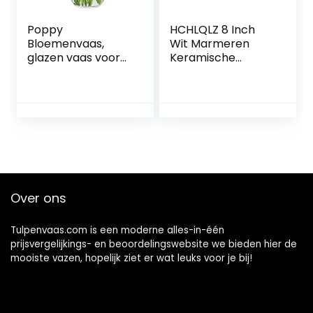
Poppy
HCHLQLZ 8 Inch
Bloemenvaas,
Wit Marmeren
glazen vaas voor
Keramische
bloemen, glazen
Bloemvaas Home
bloemenvaas,
Decor Vaas en
tafelvaas,
Tafel
decoratieve vaas,
Centerpieces
helder glazen
Vaas voor
vaas, decoratieve
Vrienden en
vaas van glas,
Familie, Kerstmis,
woonkamer
Bruiloft,
decoratie,
Bruidsdouche
Over ons
decoratieve vaas,
H 18 cm,
Tulpenvaas.com is een moderne alles-in-één
prijsvergelijkings- en beoordelingswebsite we bieden hier de
mooiste vazen, hopelijk ziet er wat leuks voor je bij!