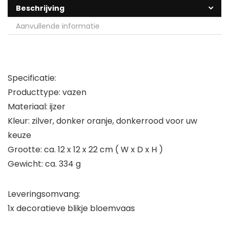
Beschrijving
Aanvullende informatie
Specificatie:
Producttype: vazen
Materiaal: ijzer
Kleur: zilver, donker oranje, donkerrood voor uw
keuze
Grootte: ca. 12 x 12 x 22 cm ( W x D x H )
Gewicht: ca. 334 g
Leveringsomvang:
1x decoratieve blikje bloemvaas