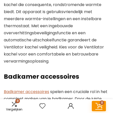
kachel die consequente, rondstromende warmte
biedt. Dit apparaat is gebruiksvriendelijk met
meerdere warmte-instellingen en een instelbare
thermostaat. Met een ingebouwde
oververhittingsbeveiligingsfunctie en een
automatische uitschakelfunctie garandeert de
Ventilator kachel veiligheid. Kies voor de Ventilator
kachel voor een comfortabele en betrouwbare
verwarmingsoplossing.
Badkamer accessoires
Badkamer accessoires
spelen een cruciale rol in het
compleet maken van je badkamer. Door de juiste
0
0
badkamer accessoires toe te voegen, kun je zowel
Vergelijken
de functionaliteit als de esthetiek van de ruimte