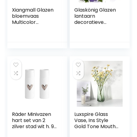
Xiangmall Glazen
Glaskönig Glazen
bloemvaas
lantaarn
Multicolor
decoratieve
Gradient Vaas
lantaarn met touw
Moderne
– kaarsglas
Geometrische
lantaarn helder
Vaas Centerpiece
glas Ø 20 cm
Decoraties voor
hoogte 21,5 cm –
Thuis, Kantoor,
tuindecoratie
Bruiloft (Blauw
decoratief glas als
Paars)
tafeldecoratie of
balkondecoratie –
glazen lantaarn als
bloemenvaas
Räder Minivazen
Luxspire Glass
hart set van 2
Vase, Ins Style
zilver stad wit h. 9
Gold Tone Mouth
cm d. 3 5 cm
Crystal Clear