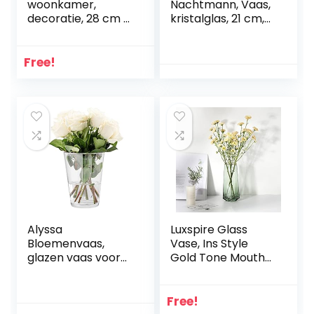
woonkamer,
Nachtmann, Vaas,
decoratie, 28 cm x
kristalglas, 21 cm,
11 cm, vaas voor
saffier 80500
pampasgras,
transparant
driehoek groen
Free!
glas, bloemenvaas,
tafeldecoratie,
eettafel
Alyssa
Luxspire Glass
Bloemenvaas,
Vase, Ins Style
glazen vaas voor
Gold Tone Mouth
bloemen, glazen
Crystal Clear
bloemenvaas,
Floral Flower Plant
tafelvaas,
Decorative
Free!
decoratieve vaas,
Container Vase for