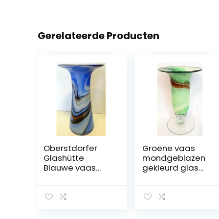
Gerelateerde Producten
Oberstdorfer
Groene vaas
Glashütte
mondgeblazen
Blauwe vaas
gekleurd glas
met voet,
tafelvaas
tulpenvaas,
tulpenvaas
gekleurd glazen
bloemenvaas
vaas met grote
modern hoogte
opening, blauw
ca. 25 cm