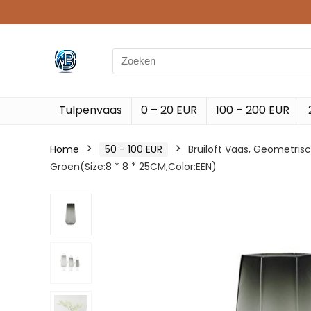
Search
for:
Tulpenvaas
0 – 20 EUR
100 – 200 EUR
Home
50 - 100 EUR
Bruiloft Vaas, Geometr
Groen(Size:8 * 8 * 25CM,Color:EEN)