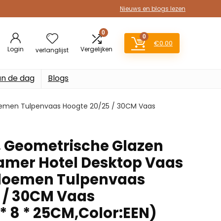
Nieuws en blogs lezen
0
0
€
0.00
Login
Vergelijken
verlanglijst
an de dag
Blogs
oemen Tulpenvaas Hoogte 20/25 / 30CM Vaas
s, Geometrische Glazen
mer Hotel Desktop Vaas
loemen Tulpenvaas
 / 30CM Vaas
* 8 * 25CM,Color:EEN)