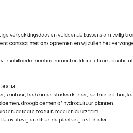
vige verpakkingsdoos en voldoende kussens om veilig tra
ment contact met ons opnemen en wij zullen het vervange
 verschillende meetinstrumenten kleine chromatische ab
 * 30CM
 kantoor, badkamer, studeerkamer, restaurant, bar, keuke
nepbloemen, droogbloemen of hydrocultuur planten.
lazen, delicate textuur, mooi en duurzaam.
es is stevig en dik en de plaatsing is stabieler.