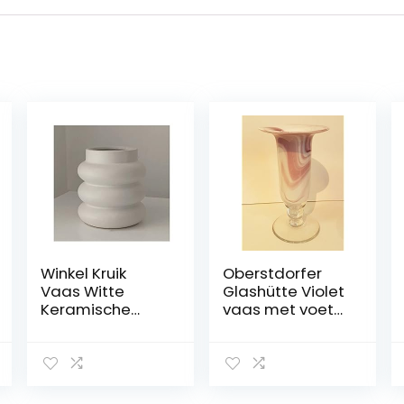
Winkel Kruik
Oberstdorfer
Vaas Witte
Glashütte Violet
Keramische
vaas met voet
Cirkel Vaas
tulpenvaas
Woondecoratie
gekleurde
Woonkamer
glazen vaas
Eetkamer
met grote
Decoratie
opening paars