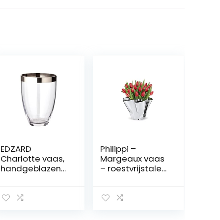
EDZARD
Philippi –
Charlotte vaas,
Margeaux vaas
handgeblazen
– roestvrijstalen
kristalglas met
vaas met de
platina rand,
hand gevouwen
hoogte 20 cm
– ideaal voor
tulpen, rozen,
decoratief