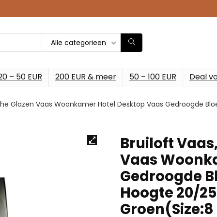
Alle categorieën
20 – 50 EUR
200 EUR & meer
50 – 100 EUR
Deal v
ische Glazen Vaas Woonkamer Hotel Desktop Vaas Gedroogde Bl
Bruiloft Vaa
Vaas Woonka
Gedroogde B
Hoogte 20/25
Groen(Size:8 