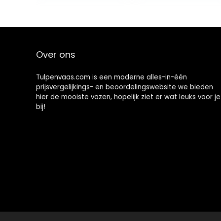
beige wit
gemarmerd
decoratief
kristalglas,
bloemenvaas
Over ons
aan de voet,
mondgeblazen
hoogte ca. 25
Tulpenvaas.com is een moderne alles-in-één
cm.
prijsvergelijkings- en beoordelingswebsite we bieden
hier de mooiste vazen, hopelijk ziet er wat leuks voor je
bij!