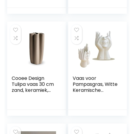
kleur
Cooee Design
Vaas voor
Tulipa vaas 30 cm
Pampasgras, Witte
zand, keramiek,
Keramische
tulpenvaas,
Tulpenvaas
zandverf
Abstract Half
Gezicht
Standbeeld Vaas
Bloemen Planten
Tafeldecoratie
Gezicht Bloempot