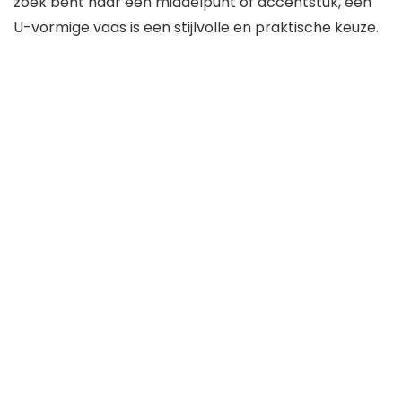
zoek bent naar een middelpunt of accentstuk, een
U-vormige vaas is een stijlvolle en praktische keuze.