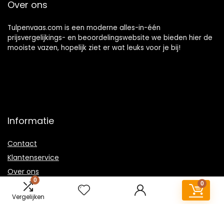
Over ons
Tulpenvaas.com is een moderne alles-in-één
prijsvergelijkings- en beoordelingswebsite we bieden hier de
mooiste vazen, hopelijk ziet er wat leuks voor je bij!
Informatie
Contact
Klantenservice
Over ons
0
0
Overzicht
Vergelijken
Onze webshops
Vacature