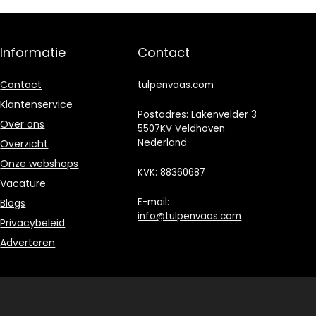
Clouds -Wit 5
familie, Kerstmis
stuks
Informatie
Contact
Contact
tulpenvaas.com
Klantenservice
Postadres: Lakenvelder 3
Over ons
5507KV Veldhoven
Nederland
Overzicht
Onze webshops
KVK: 88360687
Vacature
E-mail:
Blogs
info@tulpenvaas.com
Privacybeleid
Adverteren