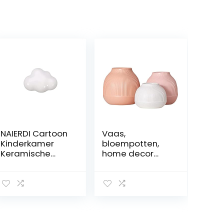
NAIERDI Cartoon
Vaas,
Kinderkamer
bloempotten,
Keramische
home decor
Kast Knoppen
vazen, moderne
Moon Star
kunst vaas,
Garderobe
woonkamer
Handvat Tuin
kantoor Desktop
Deurklink Kast
plant container
Handgrepen
bloem voor
Voor Kinderen
vrienden en