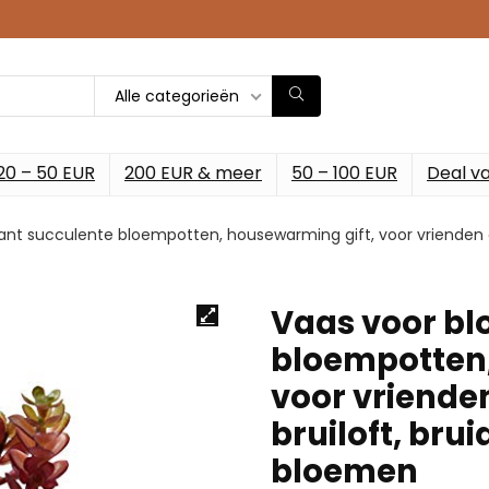
Alle categorieën
20 – 50 EUR
200 EUR & meer
50 – 100 EUR
Deal v
nt succulente bloempotten, housewarming gift, voor vrienden en 
Vaas voor bl
bloempotten,
voor vrienden
bruiloft, bru
bloemen