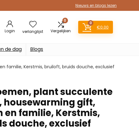
Nieuws en blogs lezen
0
0
€
0.00
Login
Vergelijken
verlanglijst
an de dag
Blogs
familie, Kerstmis, bruiloft, bruids douche, exclusief
oemen, plant succulente
 housewarming gift,
 en familie, Kerstmis,
ids douche, exclusief