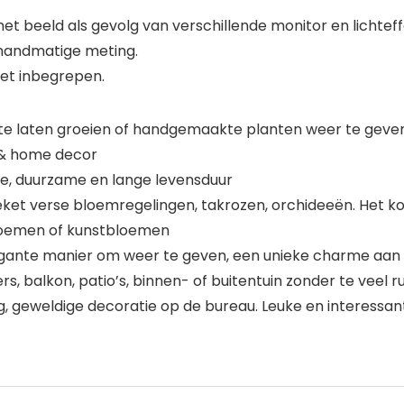
 het beeld als gevolg van verschillende monitor en lichteff
 handmatige meting.
iet inbegrepen.
e laten groeien of handgemaakte planten weer te geven, 
n & home decor
e, duurzame en lange levensduur
ket verse bloemregelingen, takrozen, orchideeën. Het ko
bloemen of kunstbloemen
ante manier om weer te geven, een unieke charme aan uw
rs, balkon, patio’s, binnen- of buitentuin zonder te veel
, geweldige decoratie op de bureau. Leuke en interessant