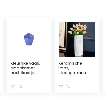
Kleurrijke vaas,
Keramische
slaapkamer
vaas,
nachtkastje
steenpatroon
vaas
decoratieve
bloemblaadje
vaas in stijl
fles mond
bloemenhouder
decoratieve
gedroogde
vaas lelie
bloemenversieri
tulpenvaas,
ng voor thuis
blauw/groen/zw
kantoor