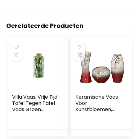
Gerelateerde Producten
Villa Vaas, Vrije Tijd
Keramische Vaas
Tafel Tegen Tafel
Voor
Vaas Groen
Kunstbloemen,
Keramiek Drukvaa
Home Tulpenvaas
s Europese
Decoraties,
Decoratieve Vaas
Moderne
Turtle Leaf
Ambachten