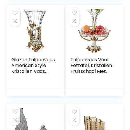
Tulpenvaas , 13 * 13
Keramische Kunst
* 29CM
Set Van 3, Creatief
Decoratieve
Cadeau (Color :
ornamenten
Red+beige, Size :
34+17+31cm)
Glazen Tulpenvaas
Tulpenvaas Voor
American Style
Eettafel, Kristallen
Kristallen Vaas
Fruitschaal Met
Voor
Grote Capaciteit
Restauranttafelbla
In De Woonkamer,
d, Open Haard
Koperen Tafelblad
Koperen
Ambachtelijke
Decoratie
Decoratie (Color :
Ambachten (Color
Clear, Size : 39 *
: Clear, Size : 19.5 *
44cm)
19.5 * 34cm)