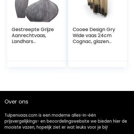
Gestreepte Grijze
Cooee Design Gry
Aanrechtvaas,
Wide vaas 24cm
Landhars
Cognac, glazen
Kunstbloemtoeste
vaas, tulpenvaas,
llen, Home Eettafel
cognac-kleur
Tulpenvaas
Decoratie, 2-
delige Set (Color :
Gray, Size : 38 *
30cm+18 * 51cm)
Over ons
Tulpenvaas.com is een moderne alles-in-één
prijsvergelijkings- en beoordelingswebsite we bieden hier de
mooiste vazen, hopelijk ziet er wat leuks voor je bij!