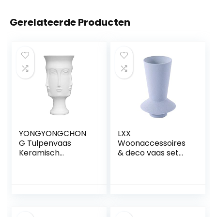
Gerelateerde Producten
YONGYONGCHON
LXX
G Tulpenvaas
Woonaccessoires
Keramisch
& deco vaas set
Multifacet
decoratie home
Bloempot
veranda mooie tv
Huisdecoratie
kast vaas
Ornamenten Nep
decoratie
Bloem 17X32cm
woonkamer hars
Potje
handwerk vazen