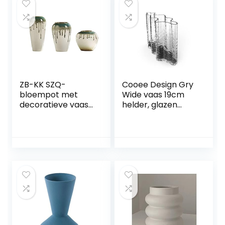
(stijl: E)
ZB-KK SZQ-
Cooee Design Gry
bloempot met
Wide vaas 19cm
decoratieve vaas
helder, glazen
van keramiek, 3
vaas, tulpenvaas,
maten, combinatie
heldere kleur
van tulpenvaas
van bloemenvaas