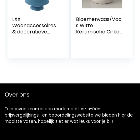
LXX
Bloemenvaas/Vaa
Woonaccessoires
s Witte
& decoratieve
Keramische Cirkel
vaas set decoratie
Vaas
thuis veranda
Woondecoratie
mooie tv-kast
Woonkamer
vaas decoratie
Eetkamer
woonkamer hars
Decoratie
handwerk vazen
Geschikt Voor
(stijl: D)
Hyacint
Tulpenvaas
Bruiloft
Over ons
Evenement Vazen
Decoratie Fijn
Tulpenvaas.com is een moderne alles-in-één
prijsvergelijkings- en beoordelingswebsite we bieden hier de
mooiste vazen, hopelijk ziet er wat leuks voor je bij!