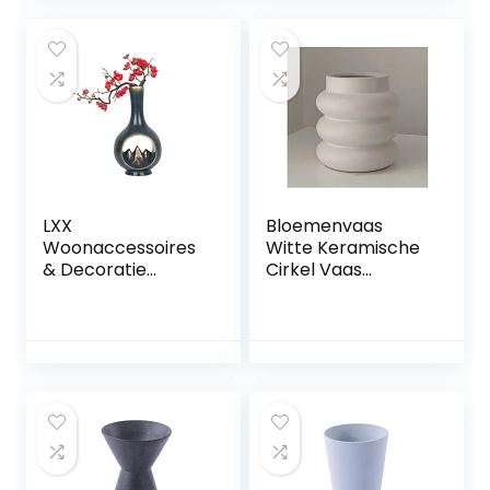
Decor Van Het
Kunstbloemenhuis,
Creatief Cadeau
(Color : Clear, Size :
30.5cm)
LXX
Bloemenvaas
Woonaccessoires
Witte Keramische
& Decoratie
Cirkel Vaas
Europese vaas Set
Woondecoratie
Ornamenten Thuis
Woonkamer
Veranda Prachtige
Eetkamer
TV Kast Vaas
Decoratie
Display
Geschikt voor
Woonkamer Hars
Hyacint
Handwerk Vaas
Tulpenvaas
(Stijl: B)
Bruiloft
Evenement Glazen
Bloemenvaas