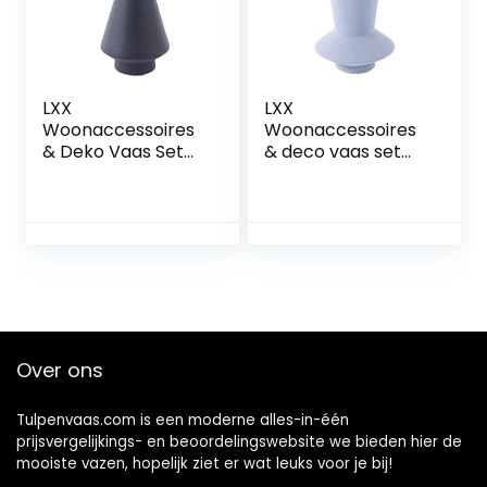
LXX
LXX
Woonaccessoires
Woonaccessoires
& Deko Vaas Set
& deco vaas set
Decoratie Thuis
decoratie home
Veranda Mooie TV
veranda mooie tv
Kast Vaas
kast vaas
Decoratie
decoratie
Woonkamer Hars
woonkamer hars
Handwerk Vaas
handwerk vazen
(Stijl: B)
(stijl: E)
Over ons
Tulpenvaas.com is een moderne alles-in-één
prijsvergelijkings- en beoordelingswebsite we bieden hier de
mooiste vazen, hopelijk ziet er wat leuks voor je bij!