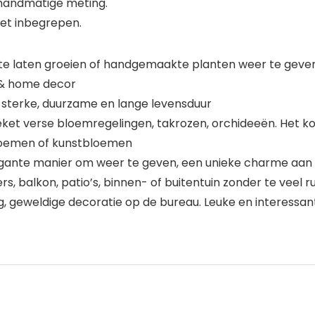
 handmatige meting.
iet inbegrepen.
e laten groeien of handgemaakte planten weer te geven, 
n & home decor
 sterke, duurzame en lange levensduur
ket verse bloemregelingen, takrozen, orchideeën. Het ko
bloemen of kunstbloemen
ante manier om weer te geven, een unieke charme aan uw
rs, balkon, patio’s, binnen- of buitentuin zonder te veel
, geweldige decoratie op de bureau. Leuke en interessant