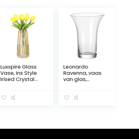
Luxspire Glass
Leonardo
Vase, Ins Style
Ravenna, vaas
Irised Crystal
van glas,
Clear Floral
handgemaakte,
Flower Plant
elegante,
Decorative
moderne,
Container Vase
decoratieve
for Home Office
vaas van
Desk Dinner
transparant
Decoration,
helder glas,
Ideal Gifts for
unicum, hoogte:
Birthday
14,5 cm, 012115, 1