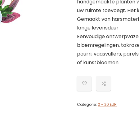
handgemaakte planten wee
uw ruimte toevoegt. Het i
Gemaakt van harsmateriaa
lange levensduur
Eenvoudige ontwerpvazen 
bloemregelingen, takroz
pourri, vaasvullers, pare
of kunstbloemen
Categorie:
0 - 20 EUR