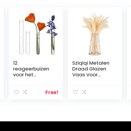
12
Sziqiqi Metalen
reageerbuizen
Draad Glazen
voor het
Vaas Voor
ophangen van
Bloem, Moderne
bloemen,
Gouden
reageerbuisjes
Bloemenvaas
Free!
met gat om op
Voor
te hangen,
Pampasgras
raamdecoratie,
Geometrische
hangend,
Tulpenvaas
bruiloftsdecorat
Voor Tafel
ie, tulpenvaas,
Decoratieve