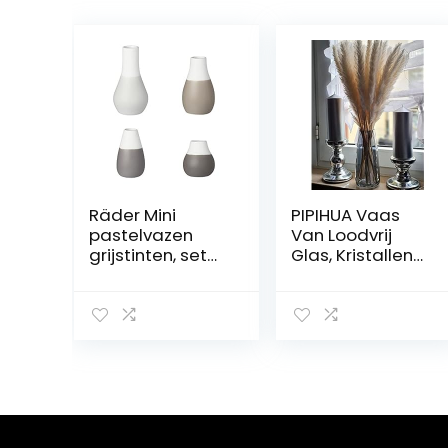
Räder Mini
PIPIHUA Vaas
pastelvazen
Van Loodvrij
grijstinten, set
Glas, Kristallen
van 4
Vazen Voor
Pampasgras, In
Stijl
Handgemaakte
Bloemenvaas
Voor Bloemen En
Droogbloemen,
Decoratief
Cadeau Voor