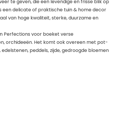
r te geven, die een levendige en frisse blik op
s een delicate of praktische tuin & home decor
l van hoge kwaliteit, sterke, duurzame en
​​Perfections voor boeket verse
en, orchideeën. Het komt ook overeen met pot-
ls, edelstenen, peddels, zijde, gedroogde bloemen