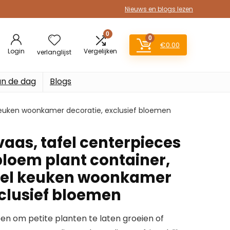
Nieuws en blogs lezen
0
0
€
0.00
Login
Vergelijken
verlanglijst
an de dag
Blogs
 keuken woonkamer decoratie, exclusief bloemen
aas, tafel centerpieces
bloem plant container,
afel keuken woonkamer
xclusief bloemen
en om petite planten te laten groeien of