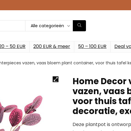
Alle categorieën
20 – 50 EUR
200 EUR & meer
50 – 100 EUR
Deal v
terpieces vazen, vaas bloem plant container, voor thuis tafel
Home Decor v
vazen, vaas 
voor thuis t
decoratie, e
Deze plantpot is ontworp