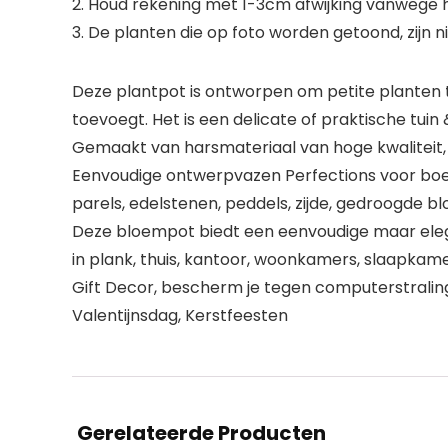
2. Houd rekening met 1-3cm afwijking vanwege
3. De planten die op foto worden getoond, zijn n
Deze plantpot is ontworpen om petite planten t
toevoegt. Het is een delicate of praktische tui
Gemaakt van harsmateriaal van hoge kwaliteit,
Eenvoudige ontwerpvazen ​​Perfections voor boe
parels, edelstenen, peddels, zijde, gedroogde 
Deze bloempot biedt een eenvoudige maar eleg
in plank, thuis, kantoor, woonkamers, slaapkame
Gift Decor, bescherm je tegen computerstraling
Valentijnsdag, Kerstfeesten
Gerelateerde Producten