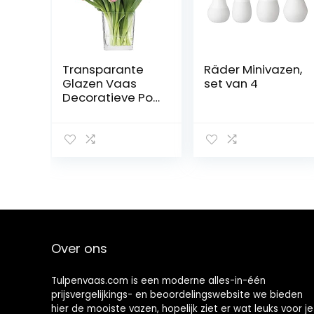
Transparante
Räder Minivazen,
Glazen Vaas
set van 4
Decoratieve Pot
Bloemenbloem
Plantenhouder
Bos in Glas Mini
Tuindecoratie |
Vaatwasmachin
ebestendig |
Verzameling
Violet | 820 ml
Over ons
Tulpenvaas.com is een moderne alles-in-één
prijsvergelijkings- en beoordelingswebsite we bieden
hier de mooiste vazen, hopelijk ziet er wat leuks voor je