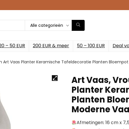
Alle categorieën
20 – 50 EUR
200 EUR & meer
50 – 100 EUR
Deal v
aam Art Vaas Planter Keramische Tafeldecoratie Planten Bloem
Art Vaas, Vr
Planter Kera
Planten Blo
Moderne Va
Afmetingen: 16 cm x 7,5