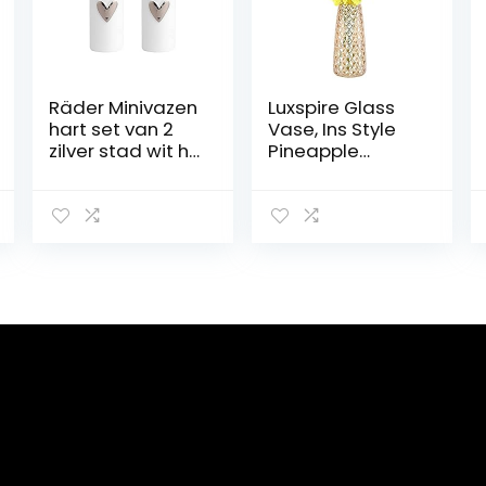
Räder Minivazen
Luxspire Glass
hart set van 2
Vase, Ins Style
zilver stad wit h.
Pineapple
9 cm d. 3 5 cm
Pattern Irised
Crystal Clear
Floral Flower
Plant Decorative
Container for
Home Office
Desk
Decoration,
Ideal Gifts for
Birthday
Wedding
Housewarming
– Amber