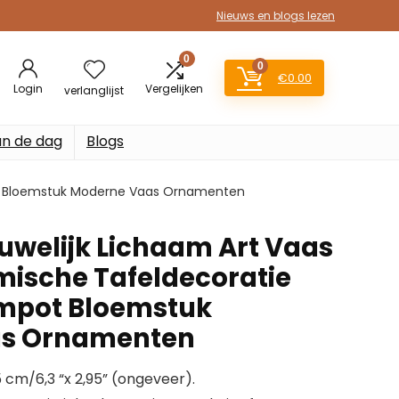
Nieuws en blogs lezen
0
0
€
0.00
Login
Vergelijken
verlanglijst
an de dag
Blogs
pot Bloemstuk Moderne Vaas Ornamenten
ouwelijk Lichaam Art Vaas
mische Tafeldecoratie
empot Bloemstuk
as Ornamenten
 cm/6,3 “x 2,95” (ongeveer).