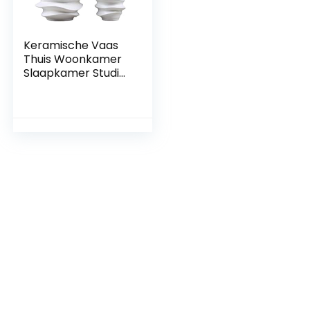
Keramische Vaas
Thuis Woonkamer
Slaapkamer Studie
Kantoor Tv Kast
Entree Aanrecht
Vaas Gedroogde
Bloem Simulatie
Bloem Decoratie
Vaas 23x11x11 Cm,
17x15x15 Cm, 2 Stks