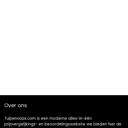
Over ons
Tulpenvaas.com is een moderne alles-in-één
prijsvergelijkings- en beoordelingswebsite we bieden hier de