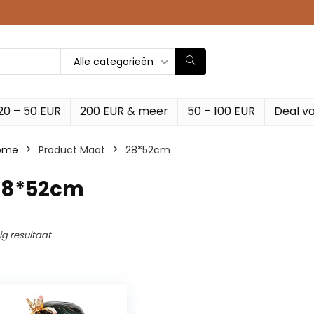
Alle categorieën
20 – 50 EUR
200 EUR & meer
50 – 100 EUR
Deal v
ome
Product Maat
28*52cm
28*52cm
ig resultaat