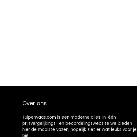
Over ons
Tulpenvaas.com is een moderne alles-in-één
prijsvergelijkings- en beoordelingswebsite we bieden
hier de mooiste vazen, hopelijk ziet er wat leuks voor je
bij!