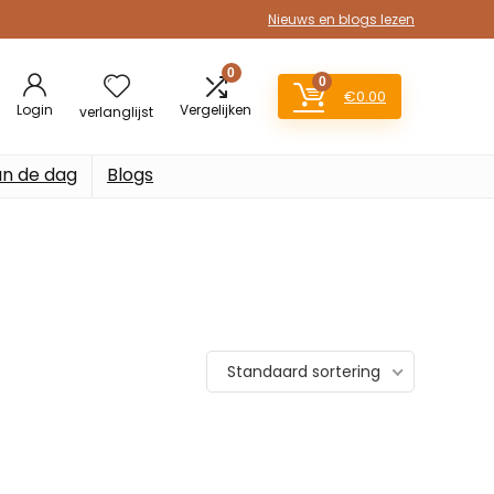
Nieuws en blogs lezen
0
0
€
0.00
Login
Vergelijken
verlanglijst
an de dag
Blogs
Standaard sortering