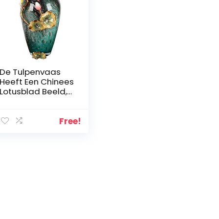
De Tulpenvaas
Heeft Een Chinees
Lotusblad Beeld,
Grote Vaas Van
Emaille Glas In
Lood, Woonkamer
Free!
Glas Kunstbloem
Ornamenten (Size
: 24 * 35cm)