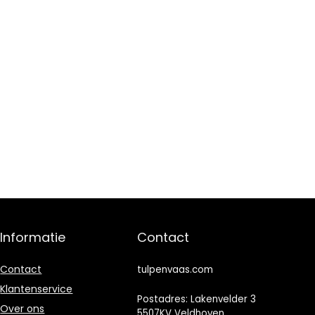
Informatie
Contact
Contact
tulpenvaas.com
Klantenservice
Postadres: Lakenvelder 3
Over ons
5507KV Veldhoven