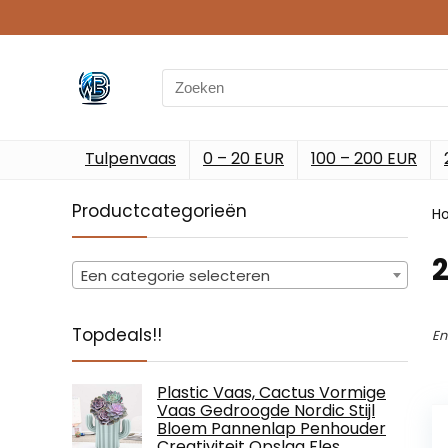
Search
for:
Tulpenvaas
0 – 20 EUR
100 – 200 EUR
Productcategorieën
H
Een categorie selecteren
Topdeals!!
En
Plastic Vaas, Cactus Vormige
Vaas Gedroogde Nordic Stijl
Bloem Pannenlap Penhouder
Creativiteit Opslag Fles