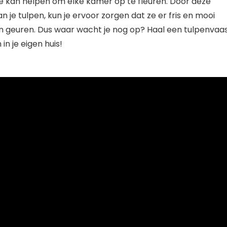
e die kan helpen om elke kamer op te fleuren. Door deze
 je tulpen, kun je ervoor zorgen dat ze er fris en mooi
en geuren. Dus waar wacht je nog op? Haal een tulpenvaa
n je eigen huis!