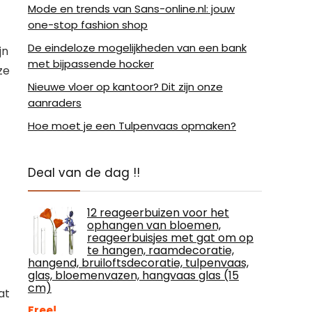
Mode en trends van Sans-online.nl: jouw
one-stop fashion shop
De eindeloze mogelijkheden van een bank
jn
met bijpassende hocker
ze
Nieuwe vloer op kantoor? Dit zijn onze
aanraders
Hoe moet je een Tulpenvaas opmaken?
Deal van de dag !!
12 reageerbuizen voor het
ophangen van bloemen,
reageerbuisjes met gat om op
te hangen, raamdecoratie,
hangend, bruiloftsdecoratie, tulpenvaas,
glas, bloemenvazen, hangvaas glas (15
cm)
at
Free!