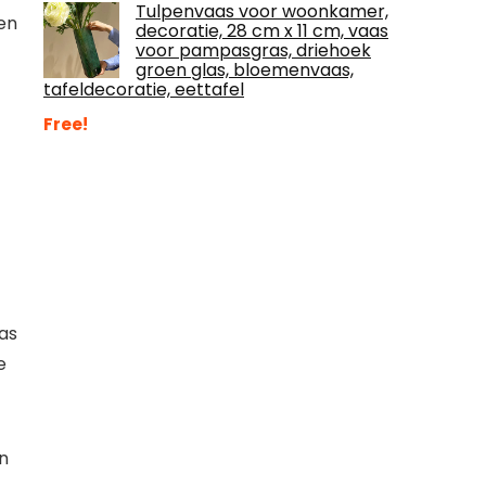
Tulpenvaas voor woonkamer,
gen
decoratie, 28 cm x 11 cm, vaas
voor pampasgras, driehoek
groen glas, bloemenvaas,
tafeldecoratie, eettafel
Free!
as
e
en