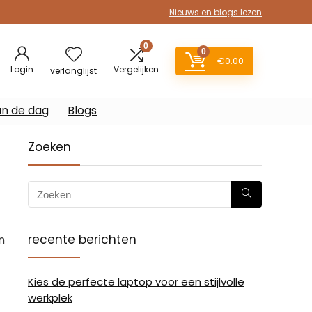
Nieuws en blogs lezen
0
0
€
0.00
Login
Vergelijken
verlanglijst
an de dag
Blogs
Zoeken
recente berichten
n
Kies de perfecte laptop voor een stijlvolle
werkplek