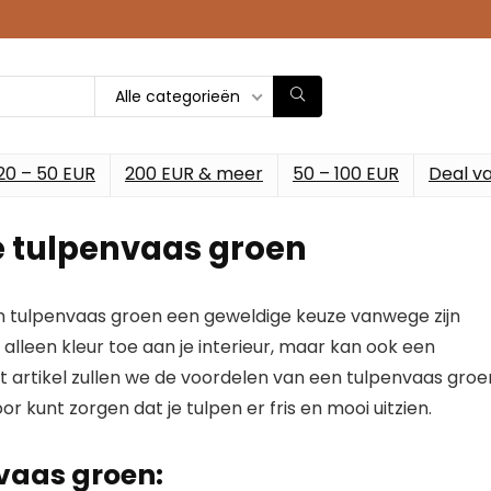
Alle categorieën
20 – 50 EUR
200 EUR & meer
50 – 100 EUR
Deal v
ige tulpenvaas groen
en tulpenvaas groen een geweldige keuze vanwege zijn
 alleen kleur toe aan je interieur, maar kan ook een
dit artikel zullen we de voordelen van een tulpenvaas groe
r kunt zorgen dat je tulpen er fris en mooi uitzien.
vaas groen: