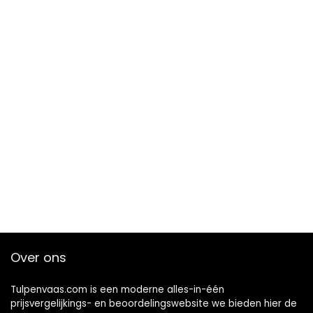
Over ons
Tulpenvaas.com is een moderne alles-in-één
prijsvergelijkings- en beoordelingswebsite we bieden hier de