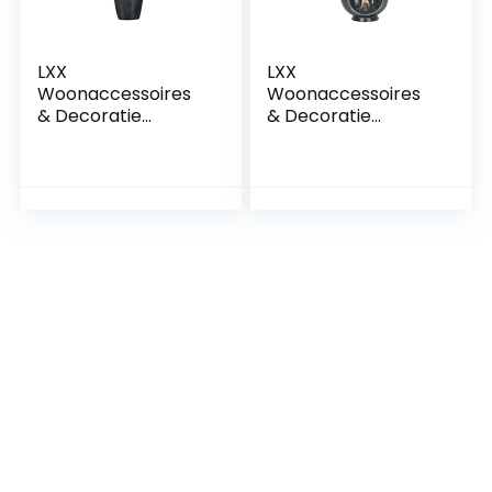
LXX
LXX
Woonaccessoires
Woonaccessoires
& Decoratie
& Decoratie
Europese vaas Set
Europese vaas Set
Ornamenten Thuis
Ornamenten Thuis
Veranda Prachtige
Veranda Prachtige
TV Kast Vaas
TV Kast Vaas
Display
Display
Woonkamer Hars
Woonkamer Hars
Handwerk Vaas
Handwerk Vaas
(Stijl: A)
(Stijl: B)