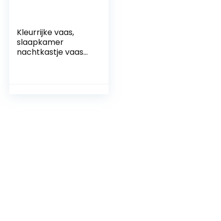
Kleurrijke vaas,
slaapkamer
nachtkastje vaas
bloemblaadje fles
mond decoratieve
vaas lelie
tulpenvaas,
blauw/groen/zwart
decoratieve
ornamenten (kleur:
blauw, maat: 19 * 19
* 24cm)