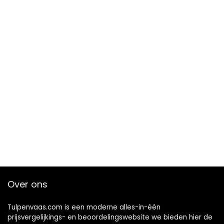
Over ons
Tulpenvaas.com is een moderne alles-in-één
prijsvergelijkings- en beoordelingswebsite we bieden hier de